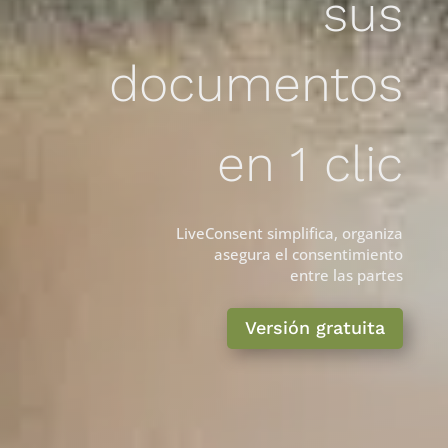
sus
documentos
en 1 clic
LiveConsent simplifica, organiza
asegura el consentimiento
entre las partes
Versión gratuita