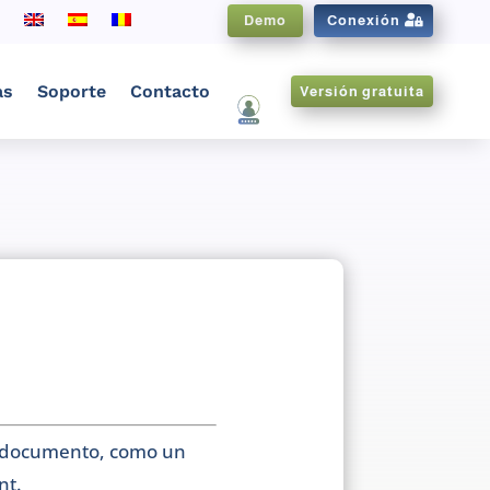
Demo
Conexión
as
Soporte
Contacto
Versión gratuita
CNX ES
n documento, como un
nt.