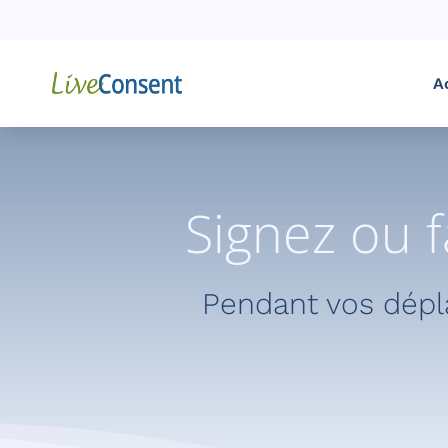
A
Signez ou f
Pendant vos dépla