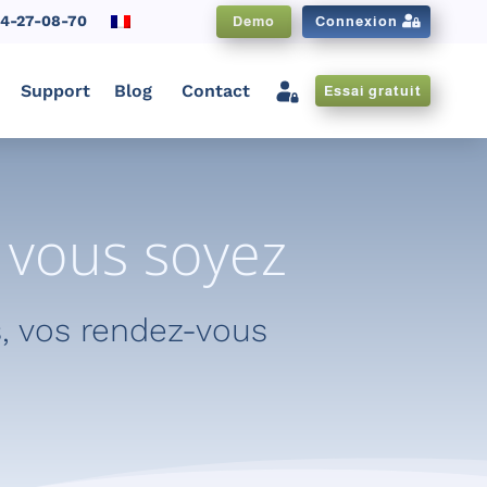
84-27-08-70
Demo
Connexion
Support
Blog
Contact
Essai gratuit
CNX FR
e vous soyez
s, vos rendez-vous