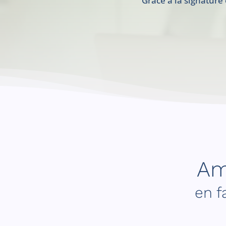
Grâce à la signature
Am
en f