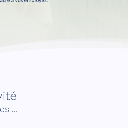
sacré à vos employés.
ité
vos …