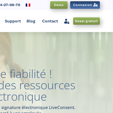
84-27-08-70
Demo
Connexion
Support
Blog
Contact
Essai gratuit
CNX FR
 fiabilité !
des ressources
ctronique
e signature électronique LiveConsent.