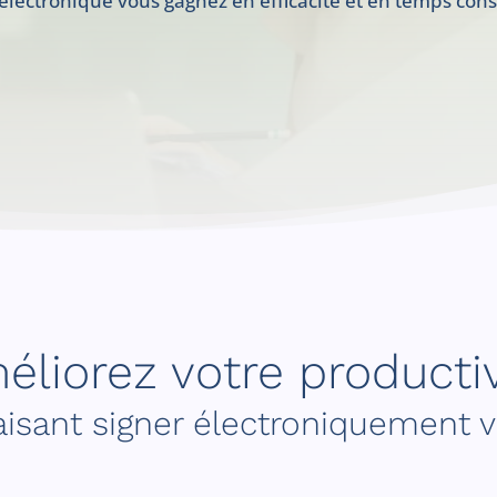
 électronique vous gagnez en efficacité et en temps con
éliorez votre productiv
aisant signer électroniquement 