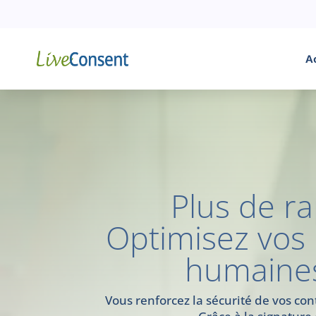
A
Plus de rap
Optimisez vos
humaines
Vous renforcez la sécurité de vos co