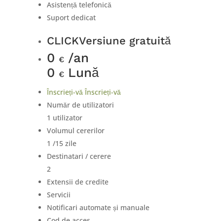
Asistență telefonică
Suport dedicat
CLICK
Versiune gratuită
0
/an
€
0
Lună
€
Înscrieți-vă
Înscrieți-vă
Număr de utilizatori
1 utilizator
Volumul cererilor
1 /15 zile
Destinatari / cerere
2
Extensii de credite
Servicii
Notificari automate și manuale
Cod de acces