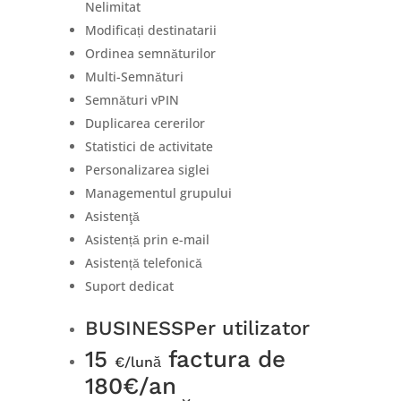
Nelimitat
Modificați destinatarii
Ordinea semnăturilor
Multi-Semnături
Semnături vPIN
Duplicarea cererilor
Statistici de activitate
Personalizarea siglei
Managementul grupului
Asistenţă
Asistență prin e-mail
Asistență telefonică
Suport dedicat
BUSINESS
Per utilizator
15
factura de
€/lună
180€/an